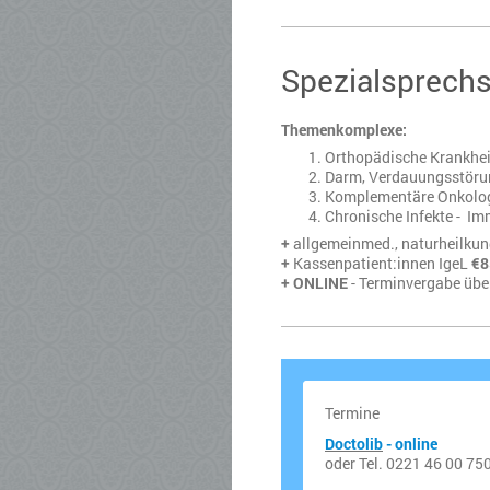
Spezialsprechs
Themenkomplexe:
Orthopädische Krankheit
Darm, Verdauungsstörun
Komplementäre Onkolog
Chronische Infekte - I
+
allgemeinmed., naturheilkun
+
Kassenpatient:innen IgeL
€8
+
ONLINE
- Terminvergabe üb
Termine
Doctolib
- online
oder Tel. 0221 46 00 75