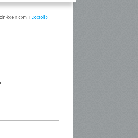
izin-koeln.com |
Doctolib
n |