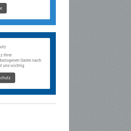
e
utz
z Ihrer
bezogenen Daten nach
t uns wichtig
schutz