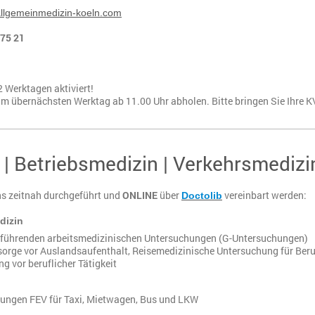
llgemeinmedizin-koeln.com
 75 21
2 Werktagen aktiviert!
m übernächsten Werktag ab 11.00 Uhr abholen. Bitte bringen Sie Ihre K
 | Betriebsmedizin | Verkehrsmedizi
s zeitnah durchgeführt und
ONLINE
über
vereinbart werden:
Doctolib
dizin
uführenden arbeitsmedizinischen Untersuchungen (G-Untersuchungen)
sorge vor Auslandsaufenthalt, Reisemedizinische Untersuchung für Beru
g vor beruflicher Tätigkeit
ungen FEV für Taxi, Mietwagen, Bus und LKW