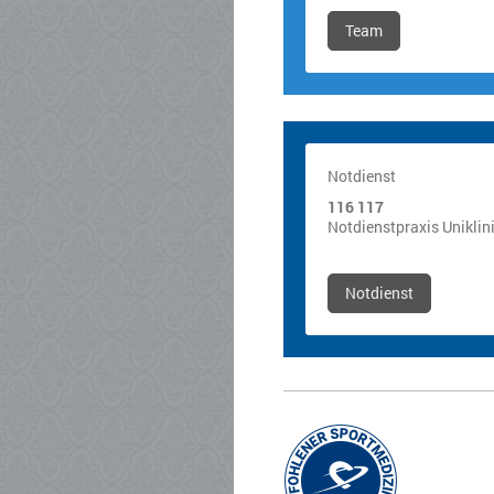
Team
Notdienst
116 117
Notdienstpraxis Uniklin
Notdienst