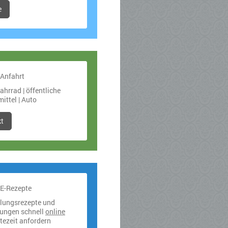
e
 Anfahrt
Fahrrad | öffentliche
ittel | Auto
t
/E-Rezepte
lungsrezepte und
ungen schnell
online
tezeit anfordern