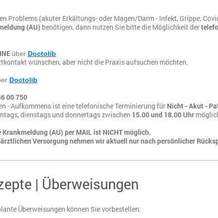
en Problems (akuter Erkältungs- oder Magen/Darm - Infekt, Grippe, Covi
meldung (AU)
benötigen, dann nutzen Sie bitte die Möglichkeit der
telef
INE
über
Doctolib
rztkontakt wünschen, aber nicht die Praxis aufsuchen möchten.
ber
Doctolib
46 00 750
en - Aufkommens ist eine telefonische Terminierung für
Nicht - Akut - Pa
tags, dienstags und donnertags zwischen
15.00 und 18.00 Uhr
möglic
ne Krankmeldung (AU) per MAIL ist NICHT möglich.
ärztlichen Versorgung nehmen wir aktuell nur nach persönlicher Rücks
zepte | Überweisungen
lante Überweisungen können Sie vorbestellen: