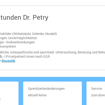
tunden Dr. Petry
sbilder (Wirbelsäule, Gelenke, Muskel)
gen, Unverträglichkeiten
ie - Krebserkrankungen
mmunsystem
dliche, osteopathische und sportmed. Untersuchung, Beratung und Beh
5,-
|
Privatpatient:innen nach GOÄ
er
Doctolib
Sprechzeitenänderungen
Service
aktuell keine
zum downl
0