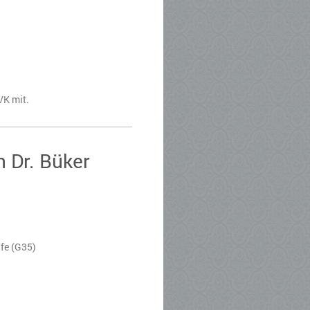
VK mit.
n Dr. Büker
fe (G35)