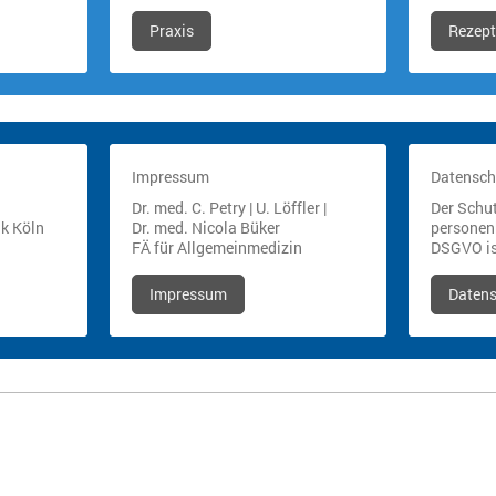
Praxis
Rezept
Impressum
Datensch
Dr. med. C. Petry | U. Löffler |
Der Schut
ik Köln
Dr. med. Nicola Büker
personen
FÄ für Allgemeinmedizin
DSGVO is
Impressum
Daten